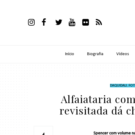
Início
Biografia
Vídeos
DAQUIDALI
,
FOT
Alfaiataria co
revisitada dá c
Spencer com volume nas