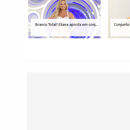
Branco Total! Eliana aposta em conj...
Conjunto 