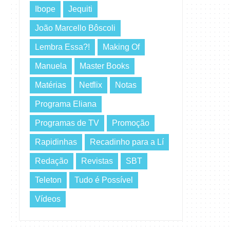
Ibope
Jequiti
João Marcello Bôscoli
Lembra Essa?!
Making Of
Manuela
Master Books
Matérias
Netflix
Notas
Programa Eliana
Programas de TV
Promoção
Rapidinhas
Recadinho para a Lí
Redação
Revistas
SBT
Teleton
Tudo é Possível
Vídeos