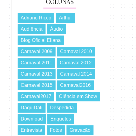
COLUNAS
Adriano Ricco
Arthur
Audiência
Áudio
Blog Oficial Eliana
Carnaval 2009
Carnaval 2010
Carnaval 2011
Carnaval 2012
Carnaval 2013
Carnaval 2014
Carnaval 2015
Carnaval2016
Carnaval2017
Ciência em Show
DaquiDali
Despedida
Download
Enquetes
Entrevista
Fotos
Gravação