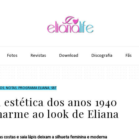
Fotos
Revistas
Download
Discografia
Fãs
OS
,
NOTAS
,
PROGRAMA ELIANA
,
SBT
m estética dos anos 1940
harme ao look de Eliana
 costas e saia lápis deixam a silhueta feminina e moderna