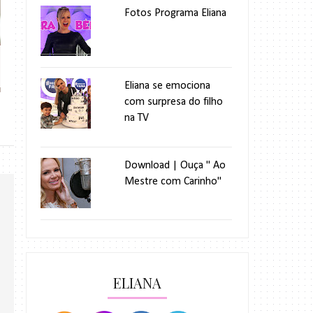
Fotos Programa Eliana
Fotos exclusivas do Programa Eliana...
Feliz Ano Novo - Elia
Eliana se emociona
com surpresa do filho
na TV
Download | Ouça " Ao
Mestre com Carinho"
ELIANA