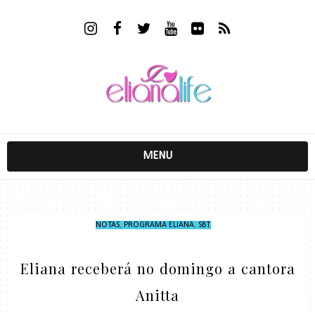
MENU
NOTAS
,
PROGRAMA ELIANA
,
SBT
,
Eliana receberá no domingo a cantora
Anitta