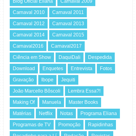
Blog Oficial Eliana
Carnaval 2009
Carnaval 2010
Carnaval 2011
Carnaval 2012
Carnaval 2013
Carnaval 2014
Carnaval 2015
Carnaval2016
Carnaval2017
Ciência em Show
DaquiDali
Despedida
Download
Enquetes
Entrevista
Fotos
Gravação
Ibope
Jequiti
João Marcello Bôscoli
Lembra Essa?!
Making Of
Manuela
Master Books
Matérias
Netflix
Notas
Programa Eliana
Programas de TV
Promoção
Rapidinhas
Recadinho para a Lí
Redação
Revistas