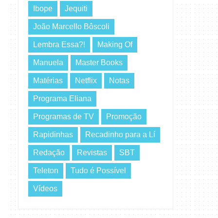
Ibope
Jequiti
João Marcello Bôscoli
Lembra Essa?!
Making Of
Manuela
Master Books
Matérias
Netflix
Notas
Programa Eliana
Programas de TV
Promoção
Rapidinhas
Recadinho para a Lí
Redação
Revistas
SBT
Teleton
Tudo é Possível
Vídeos