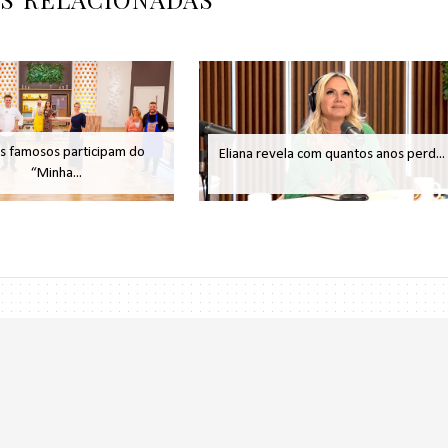
s famosos participam do
Eliana revela com quantos anos perd...
“Minha...