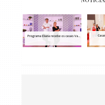
Casai
Programa Eliana recebe os casais Va...