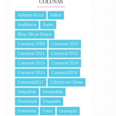
COLUNAS
Adriano Ricco
Arthur
Audiência
Áudio
Blog Oficial Eliana
Carnaval 2009
Carnaval 2010
Carnaval 2011
Carnaval 2012
Carnaval 2013
Carnaval 2014
Carnaval 2015
Carnaval2016
Carnaval2017
Ciência em Show
DaquiDali
Despedida
Download
Enquetes
Entrevista
Fotos
Gravação