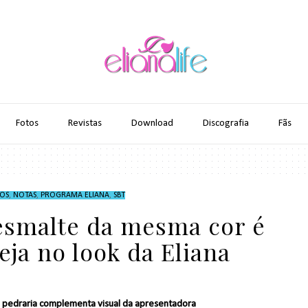
Fotos
Revistas
Download
Discografia
Fãs
OS
,
NOTAS
,
PROGRAMA ELIANA
,
SBT
 esmalte da mesma cor é
eja no look da Eliana
 pedraria complementa visual da apresentadora