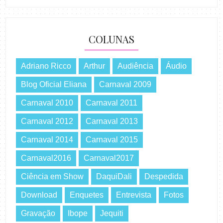
COLUNAS
Adriano Ricco
Arthur
Audiência
Áudio
Blog Oficial Eliana
Carnaval 2009
Carnaval 2010
Carnaval 2011
Carnaval 2012
Carnaval 2013
Carnaval 2014
Carnaval 2015
Carnaval2016
Carnaval2017
Ciência em Show
DaquiDali
Despedida
Download
Enquetes
Entrevista
Fotos
Gravação
Ibope
Jequiti