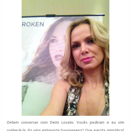
Ontem conversei com Demi Lovato. Vocês pediram e eu vim
conhecê-la. Fiz uma entrevista Suuupeeerrr! Que garota simpática!