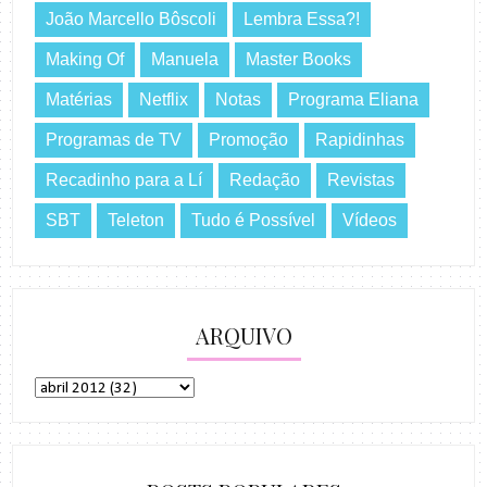
João Marcello Bôscoli
Lembra Essa?!
Making Of
Manuela
Master Books
Matérias
Netflix
Notas
Programa Eliana
Programas de TV
Promoção
Rapidinhas
Recadinho para a Lí
Redação
Revistas
SBT
Teleton
Tudo é Possível
Vídeos
ARQUIVO