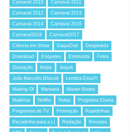
Carnaval 2010
Carnaval 2011
Carnaval 2012
Carnaval 2013
Carnaval 2014
Carnaval 2015
Carnaval2016
Carnaval2017
Ciência em Show
DaquiDali
Despedida
Download
Enquetes
Entrevista
Fotos
Gravação
Ibope
Jequiti
João Marcello Bôscoli
Lembra Essa?!
Making Of
Manuela
Master Books
Matérias
Netflix
Notas
Programa Eliana
Programas de TV
Promoção
Rapidinhas
Recadinho para a Lí
Redação
Revistas