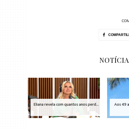
COM
COMPARTIL
NOTÍCI
Eliana revela com quantos anos perd...
Aos 49 an