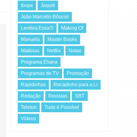
Ibope
Jequiti
João Marcello Bôscoli
Lembra Essa?!
Making Of
Manuela
Master Books
Matérias
Netflix
Notas
Programa Eliana
Programas de TV
Promoção
Rapidinhas
Recadinho para a Lí
Redação
Revistas
SBT
Teleton
Tudo é Possível
Vídeos