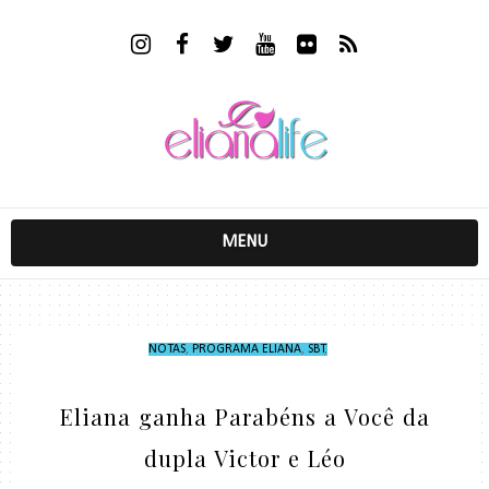
MENU
NOTAS
,
PROGRAMA ELIANA
,
SBT
,
Eliana ganha Parabéns a Você da
dupla Victor e Léo