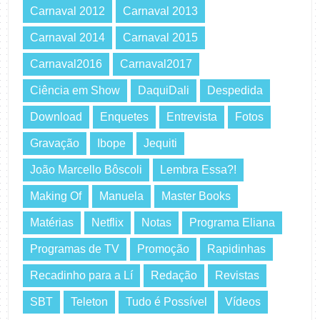
Carnaval 2012
Carnaval 2013
Carnaval 2014
Carnaval 2015
Carnaval2016
Carnaval2017
Ciência em Show
DaquiDali
Despedida
Download
Enquetes
Entrevista
Fotos
Gravação
Ibope
Jequiti
João Marcello Bôscoli
Lembra Essa?!
Making Of
Manuela
Master Books
Matérias
Netflix
Notas
Programa Eliana
Programas de TV
Promoção
Rapidinhas
Recadinho para a Lí
Redação
Revistas
SBT
Teleton
Tudo é Possível
Vídeos