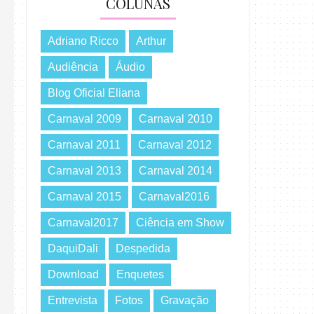
COLUNAS
Adriano Ricco
Arthur
Audiência
Áudio
Blog Oficial Eliana
Carnaval 2009
Carnaval 2010
Carnaval 2011
Carnaval 2012
Carnaval 2013
Carnaval 2014
Carnaval 2015
Carnaval2016
Carnaval2017
Ciência em Show
DaquiDali
Despedida
Download
Enquetes
Entrevista
Fotos
Gravação