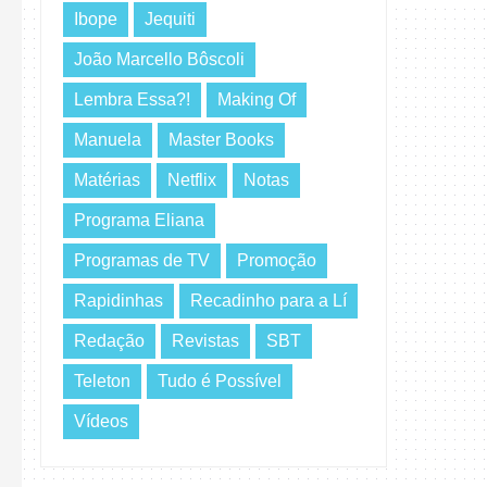
Ibope
Jequiti
João Marcello Bôscoli
Lembra Essa?!
Making Of
Manuela
Master Books
Matérias
Netflix
Notas
Programa Eliana
Programas de TV
Promoção
Rapidinhas
Recadinho para a Lí
Redação
Revistas
SBT
Teleton
Tudo é Possível
Vídeos