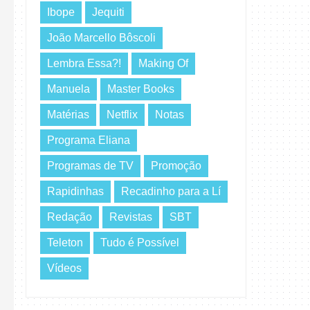
Ibope
Jequiti
João Marcello Bôscoli
Lembra Essa?!
Making Of
Manuela
Master Books
Matérias
Netflix
Notas
Programa Eliana
Programas de TV
Promoção
Rapidinhas
Recadinho para a Lí
Redação
Revistas
SBT
Teleton
Tudo é Possível
Vídeos