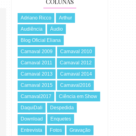
COLUNAS
Adriano Ricco
Arthur
Audiência
Áudio
Blog Oficial Eliana
Carnaval 2009
Carnaval 2010
Carnaval 2011
Carnaval 2012
Carnaval 2013
Carnaval 2014
Carnaval 2015
Carnaval2016
Carnaval2017
Ciência em Show
DaquiDali
Despedida
Download
Enquetes
Entrevista
Fotos
Gravação