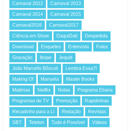
Carnaval 2012
Carnaval 2013
Carnaval 2014
Carnaval 2015
Carnaval2016
Carnaval2017
Ciência em Show
DaquiDali
Despedida
Download
Enquetes
Entrevista
Fotos
Gravação
Ibope
Jequiti
João Marcello Bôscoli
Lembra Essa?!
Making Of
Manuela
Master Books
Matérias
Netflix
Notas
Programa Eliana
Programas de TV
Promoção
Rapidinhas
Recadinho para a Lí
Redação
Revistas
SBT
Teleton
Tudo é Possível
Vídeos