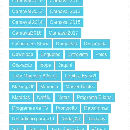
Carnaval 2010
Carnaval 2011
Carnaval 2012
Carnaval 2013
Carnaval 2014
Carnaval 2015
Carnaval2016
Carnaval2017
Ciência em Show
DaquiDali
Despedida
Download
Enquetes
Entrevista
Fotos
Gravação
Ibope
Jequiti
João Marcello Bôscoli
Lembra Essa?!
Making Of
Manuela
Master Books
Matérias
Netflix
Notas
Programa Eliana
Programas de TV
Promoção
Rapidinhas
Recadinho para a Lí
Redação
Revistas
SBT
Teleton
Tudo é Possível
Vídeos