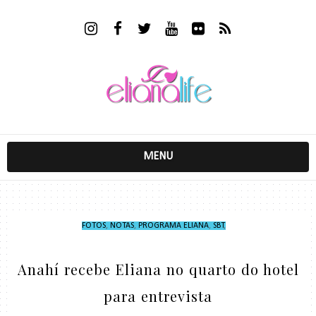
MENU
FOTOS
,
NOTAS
,
PROGRAMA ELIANA
,
SBT
,
Anahí recebe Eliana no quarto do hotel
para entrevista