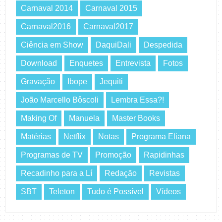
Carnaval 2014
Carnaval 2015
Carnaval2016
Carnaval2017
Ciência em Show
DaquiDali
Despedida
Download
Enquetes
Entrevista
Fotos
Gravação
Ibope
Jequiti
João Marcello Bôscoli
Lembra Essa?!
Making Of
Manuela
Master Books
Matérias
Netflix
Notas
Programa Eliana
Programas de TV
Promoção
Rapidinhas
Recadinho para a Lí
Redação
Revistas
SBT
Teleton
Tudo é Possível
Vídeos