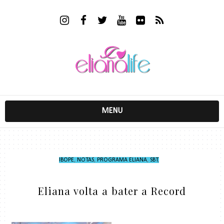
MENU
IBOPE
,
NOTAS
,
PROGRAMA ELIANA
,
SBT
,
Eliana volta a bater a Record