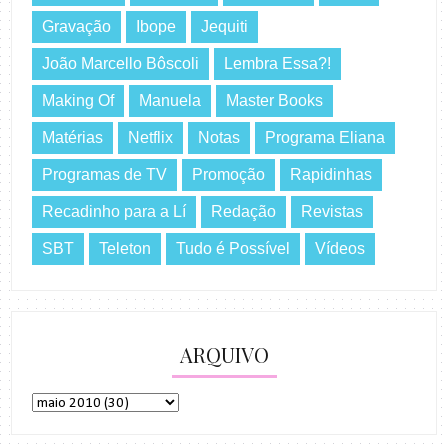
Gravação
Ibope
Jequiti
João Marcello Bôscoli
Lembra Essa?!
Making Of
Manuela
Master Books
Matérias
Netflix
Notas
Programa Eliana
Programas de TV
Promoção
Rapidinhas
Recadinho para a Lí
Redação
Revistas
SBT
Teleton
Tudo é Possível
Vídeos
ARQUIVO