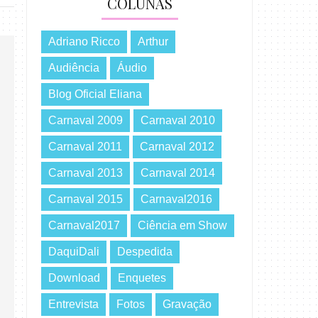
COLUNAS
Adriano Ricco
Arthur
Audiência
Áudio
Blog Oficial Eliana
Carnaval 2009
Carnaval 2010
Carnaval 2011
Carnaval 2012
Carnaval 2013
Carnaval 2014
Carnaval 2015
Carnaval2016
Carnaval2017
Ciência em Show
DaquiDali
Despedida
Download
Enquetes
Entrevista
Fotos
Gravação