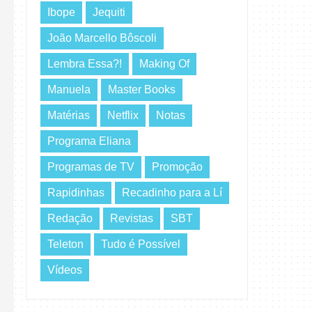
Ibope
Jequiti
João Marcello Bôscoli
Lembra Essa?!
Making Of
Manuela
Master Books
Matérias
Netflix
Notas
Programa Eliana
Programas de TV
Promoção
Rapidinhas
Recadinho para a Lí
Redação
Revistas
SBT
Teleton
Tudo é Possível
Vídeos