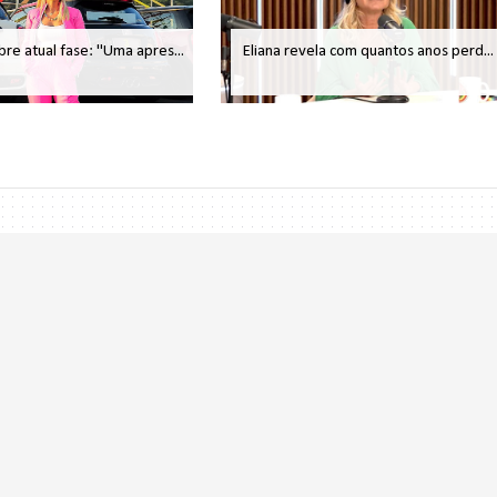
bre atual fase: "Uma apres...
Eliana revela com quantos anos perd...