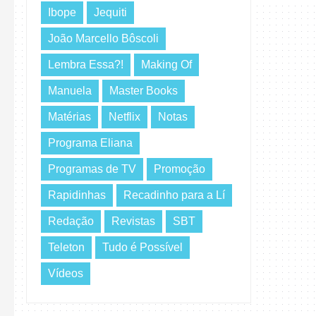
Ibope
Jequiti
João Marcello Bôscoli
Lembra Essa?!
Making Of
Manuela
Master Books
Matérias
Netflix
Notas
Programa Eliana
Programas de TV
Promoção
Rapidinhas
Recadinho para a Lí
Redação
Revistas
SBT
Teleton
Tudo é Possível
Vídeos