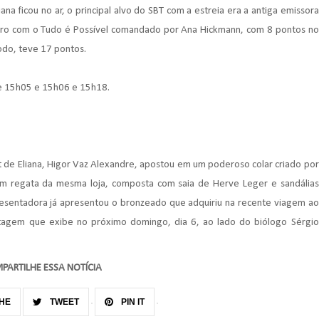
na ficou no ar, o principal alvo do SBT com a estreia era a antiga emissora
ceiro com o Tudo é Possível comandado por Ana Hickmann, com 8 pontos no
odo, teve 17 pontos.
 e 15h05 e 15h06 e 15h18.
st de Eliana, Higor Vaz Alexandre, apostou em um poderoso colar criado por
m regata da mesma loja, composta com saia de Herve Leger e sandálias
resentadora já apresentou o bronzeado que adquiriu na recente viagem ao
tagem que exibe no próximo domingo, dia 6, ao lado do biólogo Sérgio
PARTILHE ESSA NOTÍCIA
HE
TWEET
PIN IT