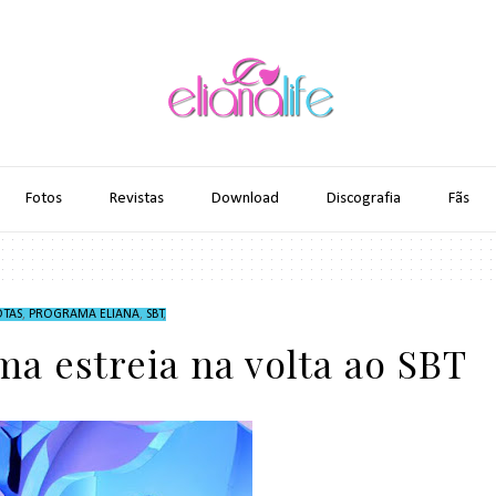
Fotos
Revistas
Download
Discografia
Fãs
TAS
,
PROGRAMA ELIANA
,
SBT
,
ima estreia na volta ao SBT