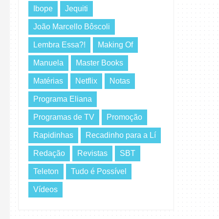
Ibope
Jequiti
João Marcello Bôscoli
Lembra Essa?!
Making Of
Manuela
Master Books
Matérias
Netflix
Notas
Programa Eliana
Programas de TV
Promoção
Rapidinhas
Recadinho para a Lí
Redação
Revistas
SBT
Teleton
Tudo é Possível
Vídeos