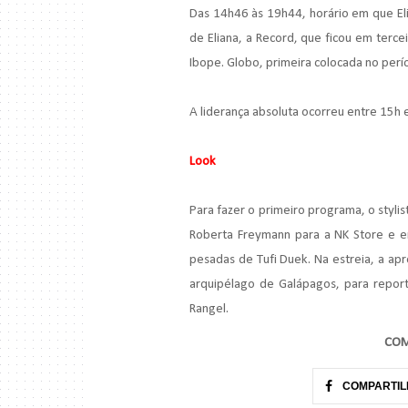
Das 14h46 às 19h44, horário em que Elia
de Eliana, a Record, que ficou em ter
Ibope. Globo, primeira colocada no perí
A liderança absoluta ocorreu entre 15h
Look
Para fazer o primeiro programa, o styli
Roberta Freymann para a NK Store e e
pesadas de Tufi Duek. Na estreia, a ap
arquipélago de Galápagos, para repor
Rangel.
COM
COMPARTIL