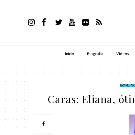
Início
Biografia
Vídeos
IBOPE
,
NO
Caras: Eliana, ót