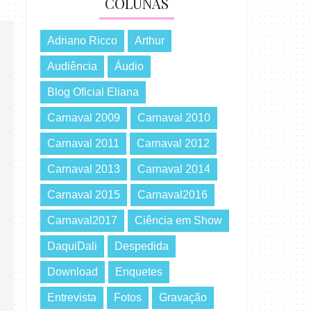
COLUNAS
Adriano Ricco
Arthur
Audiência
Áudio
Blog Oficial Eliana
Carnaval 2009
Carnaval 2010
Carnaval 2011
Carnaval 2012
Carnaval 2013
Carnaval 2014
Carnaval 2015
Carnaval2016
Carnaval2017
Ciência em Show
DaquiDali
Despedida
Download
Enquetes
Entrevista
Fotos
Gravação