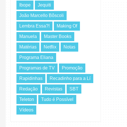
Ibope
Jequiti
João Marcello Bôscoli
Lembra Essa?!
Making Of
Manuela
Master Books
Matérias
Netflix
Notas
Programa Eliana
Programas de TV
Promoção
Rapidinhas
Recadinho para a Lí
Redação
Revistas
SBT
Teleton
Tudo é Possível
Vídeos