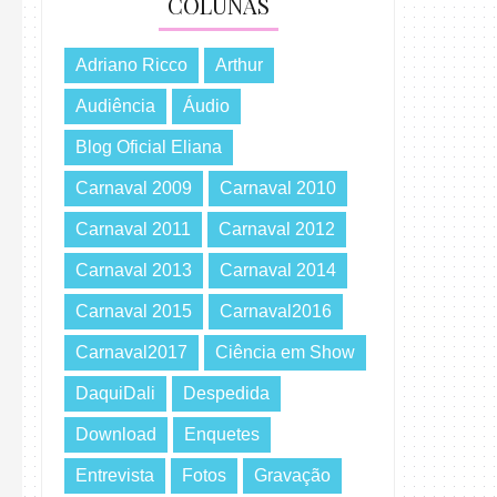
COLUNAS
Adriano Ricco
Arthur
Audiência
Áudio
Blog Oficial Eliana
Carnaval 2009
Carnaval 2010
Carnaval 2011
Carnaval 2012
Carnaval 2013
Carnaval 2014
Carnaval 2015
Carnaval2016
Carnaval2017
Ciência em Show
DaquiDali
Despedida
Download
Enquetes
Entrevista
Fotos
Gravação