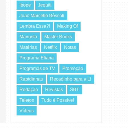
Ibope
Jequiti
João Marcello Bôscoli
Lembra Essa?!
Making Of
Manuela
Master Books
Matérias
Netflix
Notas
Programa Eliana
Programas de TV
Promoção
Rapidinhas
Recadinho para a Lí
Redação
Revistas
SBT
Teleton
Tudo é Possível
Vídeos