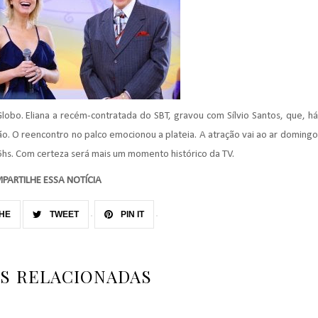
Globo. Eliana a
recém
-contratada do
SBT
, gravou com
Sílvio
Santos, que, há
ão. O reencontro no palco emocionou a plateia. A atração vai ao ar domingo
6
hs.
Com certeza será mais um momento histórico da TV.
PARTILHE ESSA NOTÍCIA
HE
TWEET
PIN IT
AS RELACIONADAS