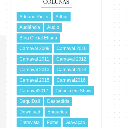
COLUNAS
Adriano Ricco
Arthur
Audiência
Áudio
Blog Oficial Eliana
Carnaval 2009
Carnaval 2010
Carnaval 2011
Carnaval 2012
Carnaval 2013
Carnaval 2014
Carnaval 2015
Carnaval2016
Carnaval2017
Ciência em Show
DaquiDali
Despedida
Download
Enquetes
Entrevista
Fotos
Gravação