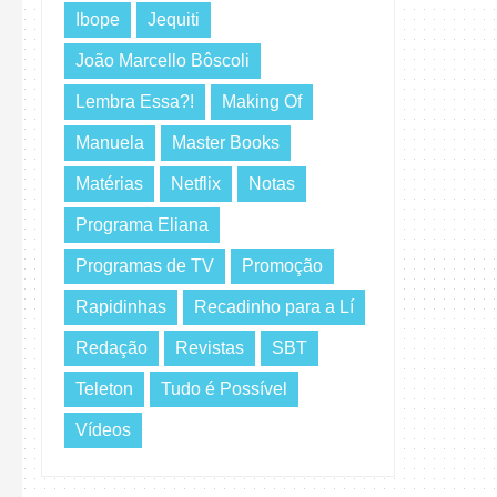
Ibope
Jequiti
João Marcello Bôscoli
Lembra Essa?!
Making Of
Manuela
Master Books
Matérias
Netflix
Notas
Programa Eliana
Programas de TV
Promoção
Rapidinhas
Recadinho para a Lí
Redação
Revistas
SBT
Teleton
Tudo é Possível
Vídeos