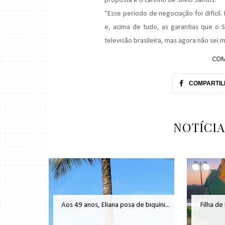
proposta e o carinho de
Sílvio
Santos.
“Esse período de negociação foi difícil.
e, acima de tudo, as garantias que o
S
televisão brasileira, mas agora não sei mai
COM
COMPARTIL
NOTÍCI
Aos 49 anos, Eliana posa de biquíni...
Filha de