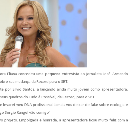
dora Eliana concedeu uma pequena entrevista ao jornalista José Armando
 sobre sua mudança da
Record
para o
SBT
.
nte por
Silvio
Santos, a lançando ainda muito jovem como apresentadora,
e seus quadros do Tudo é Possível, da
Record
, para o
SBT
.
 e levarei meu
DNA
profissional. Jamais vou deixar de falar sobre ecologia e
ogo
Sérgio
Rangel vão comigo”
ovo
projeto
. Empolgada e honrada, a apresentadora ficou muito feliz com a