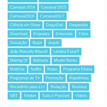
Carnaval 2014
Carnaval 2015
Carnaval2016
Carnaval2017
Ciência em Show
DaquiDali
Despedida
Download
Enquetes
Entrevista
Fotos
Gravação
Ibope
Jequiti
João Marcello Bôscoli
Lembra Essa?!
Making Of
Manuela
Master Books
Matérias
Netflix
Notas
Programa Eliana
Programas de TV
Promoção
Rapidinhas
Recadinho para a Lí
Redação
Revistas
SBT
Teleton
Tudo é Possível
Vídeos