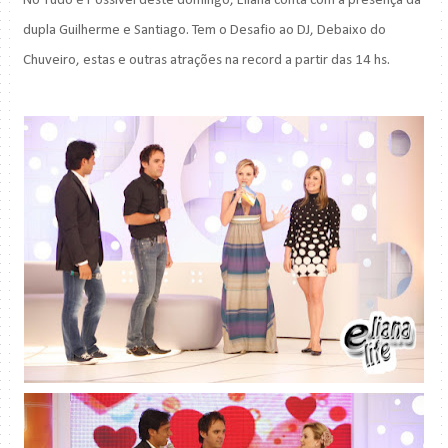
No Tudo é Possível deste domingo, Eliana conta com a presença da
dupla Guilherme e Santiago. Tem o Desafio ao
DJ
, Debaixo do
Chuveiro, estas e outras
atrações
na
record
a partir das 14
hs
.