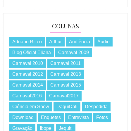
COLUNAS
Adriano Ricco
Arthur
Audiência
Áudio
Blog Oficial Eliana
Carnaval 2009
Carnaval 2010
Carnaval 2011
Carnaval 2012
Carnaval 2013
Carnaval 2014
Carnaval 2015
Carnaval2016
Carnaval2017
Ciência em Show
DaquiDali
Despedida
Download
Enquetes
Entrevista
Fotos
Gravação
Ibope
Jequiti