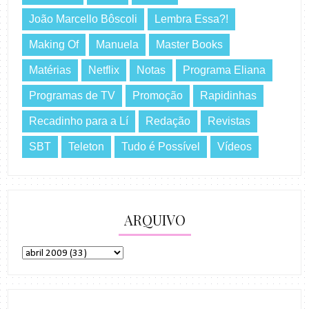
João Marcello Bôscoli
Lembra Essa?!
Making Of
Manuela
Master Books
Matérias
Netflix
Notas
Programa Eliana
Programas de TV
Promoção
Rapidinhas
Recadinho para a Lí
Redação
Revistas
SBT
Teleton
Tudo é Possível
Vídeos
ARQUIVO