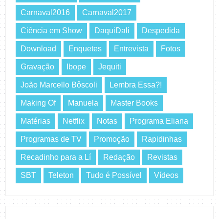
Carnaval2016
Carnaval2017
Ciência em Show
DaquiDali
Despedida
Download
Enquetes
Entrevista
Fotos
Gravação
Ibope
Jequiti
João Marcello Bôscoli
Lembra Essa?!
Making Of
Manuela
Master Books
Matérias
Netflix
Notas
Programa Eliana
Programas de TV
Promoção
Rapidinhas
Recadinho para a Lí
Redação
Revistas
SBT
Teleton
Tudo é Possível
Vídeos